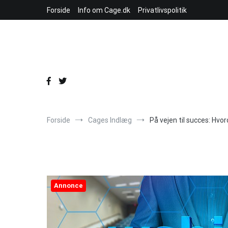
Videre
Forside
Info om Cage.dk
Privatlivspolitik
til
indhold
Forside
Cages Indlæg
På vejen til succes: Hvo
Annonce