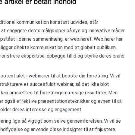
raditionel kommunikation konstant udvides, står
r at engagere deres målgrupper på nye og innovative måder.
 opstået i denne sammenhæng, er webinaret. Webinarer har
 muliggør direkte kommunikation med et globalt publikum,
onstrere ekspertise, opbygge tillid og styrke deres brand
otentialet i webinarer til at booste din forretning. Vi vil
trukturere et succesfuldt webinar, så det ikke blot
m kan omsættes til forretningsmæssige resultater. Men
er også effektive præsentationsteknikker og evnen til at
holder deres interesse og engagement.
ering lige så vigtigt som selve gennemførelsen. Vi vil se
ndflydelse og anvende disse indsigter til at finjustere