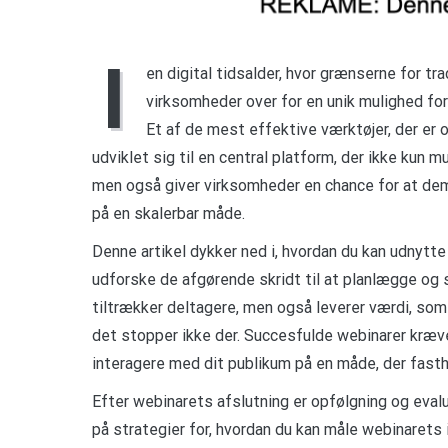
I
en digital tidsalder, hvor grænserne for t
virksomheder over for en unik mulighed fo
Et af de mest effektive værktøjer, der er
udviklet sig til en central platform, der ikke kun
men også giver virksomheder en chance for at dem
på en skalerbar måde.
Denne artikel dykker ned i, hvordan du kan udnytte p
udforske de afgørende skridt til at planlægge og s
tiltrækker deltagere, men også leverer værdi, so
det stopper ikke der. Succesfulde webinarer kræv
interagere med dit publikum på en måde, der fast
Efter webinarets afslutning er opfølgning og evalu
på strategier for, hvordan du kan måle webinarets i