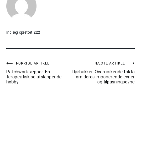
Indlæg oprettet
222
Indlægsnavigation
FORRIGE ARTIKEL
NÆSTE ARTIKEL
Patchworktæpper: En
Rørbukker: Overraskende fakta
terapeutisk og afslappende
om deres imponerende evner
hobby
og tilpasningsevne