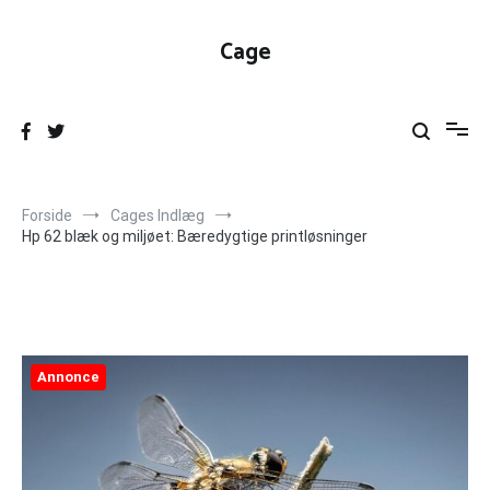
Videre
til
Cage
indhold
Forside
Cages Indlæg
Hp 62 blæk og miljøet: Bæredygtige printløsninger
Annonce