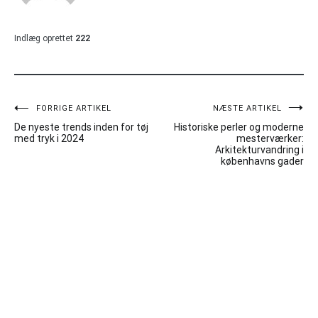
Indlæg oprettet
222
Indlægsnavigation
FORRIGE ARTIKEL
NÆSTE ARTIKEL
De nyeste trends inden for tøj
Historiske perler og moderne
med tryk i 2024
mesterværker:
Arkitekturvandring i
københavns gader