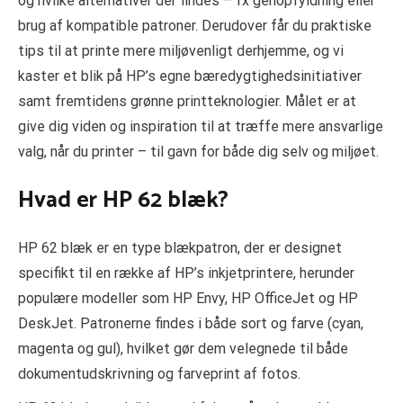
og hvilke alternativer der findes – fx genopfyldning eller
brug af kompatible patroner. Derudover får du praktiske
tips til at printe mere miljøvenligt derhjemme, og vi
kaster et blik på HP’s egne bæredygtighedsinitiativer
samt fremtidens grønne printteknologier. Målet er at
give dig viden og inspiration til at træffe mere ansvarlige
valg, når du printer – til gavn for både dig selv og miljøet.
Hvad er HP 62 blæk?
HP 62 blæk er en type blækpatron, der er designet
specifikt til en række af HP’s inkjetprintere, herunder
populære modeller som HP Envy, HP OfficeJet og HP
DeskJet. Patronerne findes i både sort og farve (cyan,
magenta og gul), hvilket gør dem velegnede til både
dokumentudskrivning og farveprint af fotos.