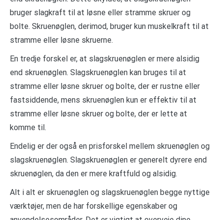
bruger slagkraft til at løsne eller stramme skruer og
bolte. Skruenøglen, derimod, bruger kun muskelkraft til at
stramme eller løsne skruerne.
En tredje forskel er, at slagskruenøglen er mere alsidig
end skruenøglen. Slagskruenøglen kan bruges til at
stramme eller løsne skruer og bolte, der er rustne eller
fastsiddende, mens skruenøglen kun er effektiv til at
stramme eller løsne skruer og bolte, der er lette at
komme til.
Endelig er der også en prisforskel mellem skruenøglen og
slagskruenøglen. Slagskruenøglen er generelt dyrere end
skruenøglen, da den er mere kraftfuld og alsidig.
Alt i alt er skruenøglen og slagskruenøglen begge nyttige
værktøjer, men de har forskellige egenskaber og
anvendelsesområder. Det er vigtigt at overveje dine