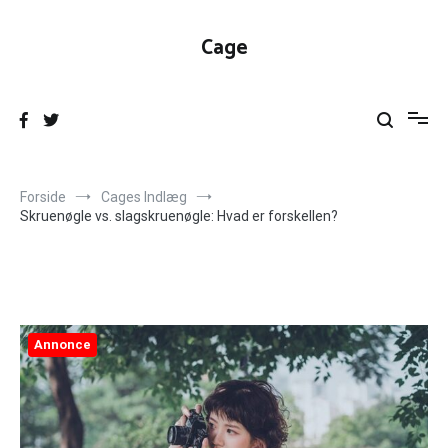
Videre
til
Cage
indhold
Forside
Cages Indlæg
Skruenøgle vs. slagskruenøgle: Hvad er forskellen?
Annonce