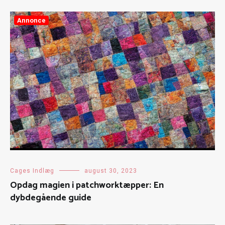
Annonce
Cages Indlæg
august 30, 2023
Opdag magien i patchworktæpper: En
dybdegående guide