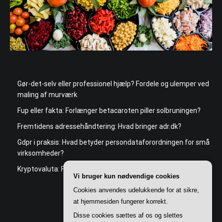
Gør-det-selv eller professionel hjælp? Fordele og ulemper ved
maling af murværk
Fup eller fakta: Forlænger betacaroten piller solbruningen?
Fremtidens adressehåndtering: Hvad bringer adr.dk?
Gdpr i praksis: Hvad betyder persondataforordningen for små
virksomheder?
Kryptovaluta: Fremtidens penge eller farlig spekulation?
Vi bruger kun nødvendige cookies
Cookies anvendes udelukkende for at sikre,
at hjemmesiden fungerer korrekt.
Disse cookies sættes af os og slettes