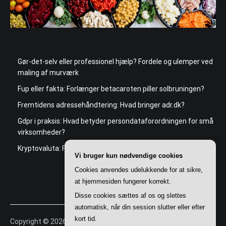
Gør-det-selv eller professionel hjælp? Fordele og ulemper ved
maling af murværk
Fup eller fakta: Forlænger betacaroten piller solbruningen?
Fremtidens adressehåndtering: Hvad bringer adr.dk?
Gdpr i praksis: Hvad betyder persondataforordningen for små
virksomheder?
Kryptovaluta: Fremtidens penge eller farlig spekulation?
Vi bruger kun nødvendige cookies
Cookies anvendes udelukkende for at sikre,
at hjemmesiden fungerer korrekt.
Disse cookies sættes af os og slettes
automatisk, når din session slutter eller efter
kort tid.
Copyright © 2026
Cage
. All rights reserved. Theme:
Cenote
by