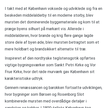
I takt med at København voksede og udviklede sig fra en
beskeden middelalderby til en moderne storby, blev
mursten det dominerende byggemateriale og kom til at
præge byens silhuet på markant vis. Allerede i
middelalderen, hvor brande og krig flere gange lagde
store dele af byen øde, blev mursten betragtet som et
mere holdbart og brandsikkert alternativ til træ.
Inspireret af den nordtyske teglstensgotik opførtes
vigtige bygningsværker som Sankt Petri Kirke og Vor
Frue Kirke, hvor det røde murværk gav København sit
karakteristiske udtryk.
Gennem renæssancen og barokken fortsatte udviklingen,
hvor bygninger som Børsen og Rosenborg Slot
kombinerede mursten med overdådige detaljer i
sandsten og kobber. I 1800-tallets København tog