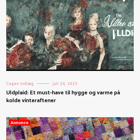
Cages Indlæg
juli 24, 2023
Uldplaid: Et must-have til hygge og varme på
kolde vinteraftener
Annonce