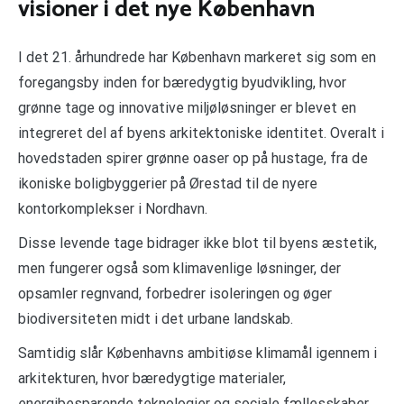
visioner i det nye København
I det 21. århundrede har København markeret sig som en
foregangsby inden for bæredygtig byudvikling, hvor
grønne tage og innovative miljøløsninger er blevet en
integreret del af byens arkitektoniske identitet. Overalt i
hovedstaden spirer grønne oaser op på hustage, fra de
ikoniske boligbyggerier på Ørestad til de nyere
kontorkomplekser i Nordhavn.
Disse levende tage bidrager ikke blot til byens æstetik,
men fungerer også som klimavenlige løsninger, der
opsamler regnvand, forbedrer isoleringen og øger
biodiversiteten midt i det urbane landskab.
Samtidig slår Københavns ambitiøse klimamål igennem i
arkitekturen, hvor bæredygtige materialer,
energibesparende teknologier og sociale fællesskaber