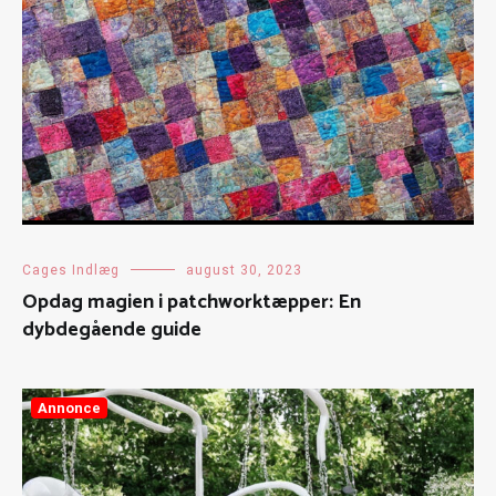
Cages Indlæg
august 30, 2023
Opdag magien i patchworktæpper: En
dybdegående guide
Annonce