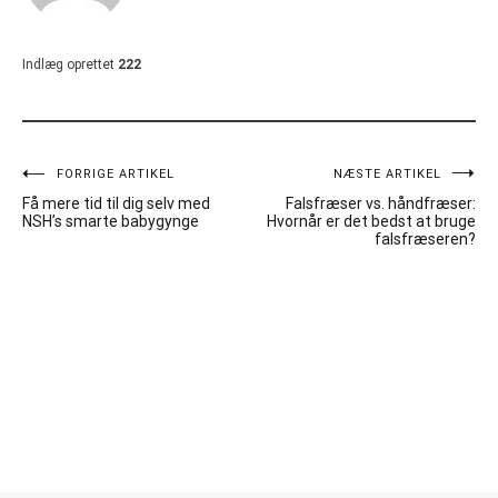
Indlæg oprettet
222
Indlægsnavigation
FORRIGE ARTIKEL
NÆSTE ARTIKEL
Få mere tid til dig selv med
Falsfræser vs. håndfræser:
NSH’s smarte babygynge
Hvornår er det bedst at bruge
falsfræseren?