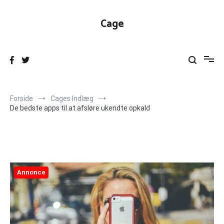
Videre
til
Cage
indhold
Forside
Cages Indlæg
De bedste apps til at afsløre ukendte opkald
Annonce